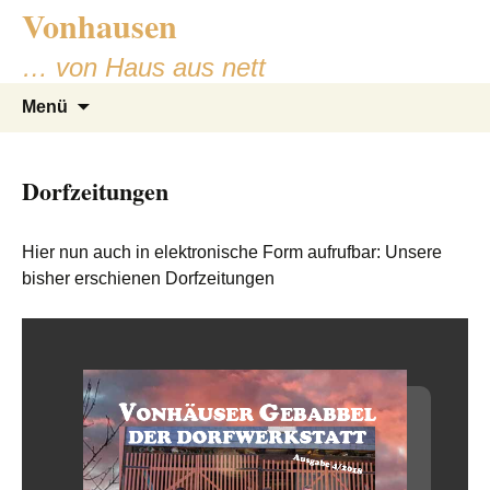
Vonhausen
Zum
Inhalt
… von Haus aus nett
springen
Suchen
Menü
nach:
Dorfzeitungen
Hier nun auch in elektronische Form aufrufbar: Unsere
bisher erschienen Dorfzeitungen