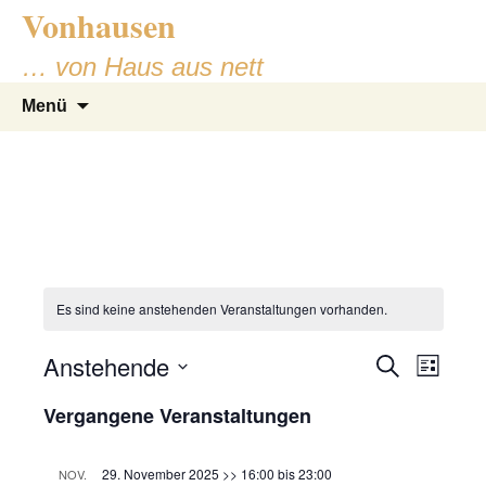
Vonhausen
Zum
Inhalt
… von Haus aus nett
springen
Suchen
Menü
nach:
Es sind keine anstehenden Veranstaltungen vorhanden.
V
V
Anstehende
S
L
u
e
i
D
e
c
Vergangene Veranstaltungen
s
r
a
h
t
e
r
t
a
e
u
29. November 2025 >> 16:00
bis
23:00
NOV.
n