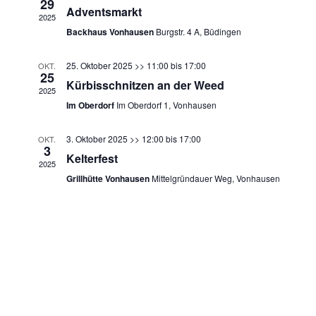
a
29
m
Adventsmarkt
s
2025
w
n
Backhaus Vonhausen
Burgstr. 4 A, Büdingen
t
ä
s
a
h
25. Oktober 2025 >> 11:00
bis
17:00
OKT.
25
l
l
t
Kürbisschnitzen an der Weed
2025
e
t
Im Oberdorf
Im Oberdorf 1, Vonhausen
a
n
u
.
n
l
3. Oktober 2025 >> 12:00
bis
17:00
OKT.
3
g
Kelterfest
2025
t
A
Grillhütte Vonhausen
Mittelgründauer Weg, Vonhausen
u
n
s
n
i
g
c
h
e
t
n
e