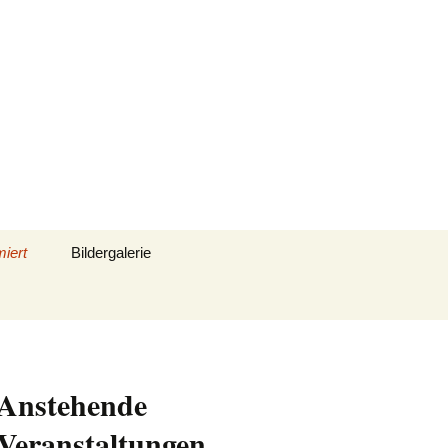
Suchen
miert
Bildergalerie
nach:
Anstehende
Veranstaltungen
elle